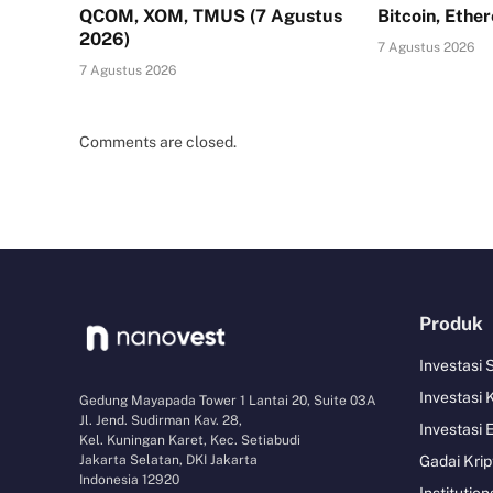
QCOM, XOM, TMUS (7 Agustus
Bitcoin, Ethe
2026)
7 Agustus 2026
7 Agustus 2026
Comments are closed.
Produk
Investasi
Investasi 
Gedung Mayapada Tower 1 Lantai 20, Suite 03A
Jl. Jend. Sudirman Kav. 28,
Investasi 
Kel. Kuningan Karet, Kec. Setiabudi
Jakarta Selatan, DKI Jakarta
Gadai Krip
Indonesia 12920