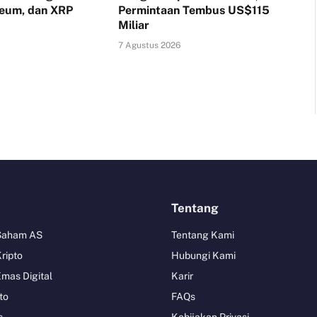
reum, dan XRP
Permintaan Tembus US$115
Miliar
7 Agustus 2026
Tentang
 Saham AS
Tentang Kami
Kripto
Hubungi Kami
Emas Digital
Karir
to
FAQs