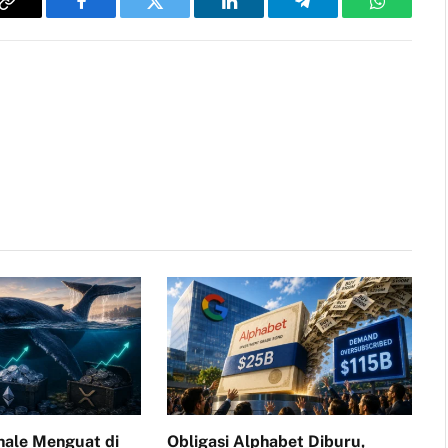
Copy
Facebook
Twitter
LinkedIn
Telegram
WhatsAp
Link
ale Menguat di
Obligasi Alphabet Diburu,