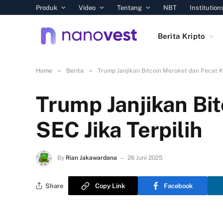
Produk
Video
Tentang
NBT
Institution
Berita Kripto
»
»
Home
Berita
Trump Janjikan Bitcoin Meroket dan Pecat Ke
Trump Janjikan Bi
SEC Jika Terpilih
By
Rian Jakawardana
26 Juni 2025
Share
Copy Link
Facebook