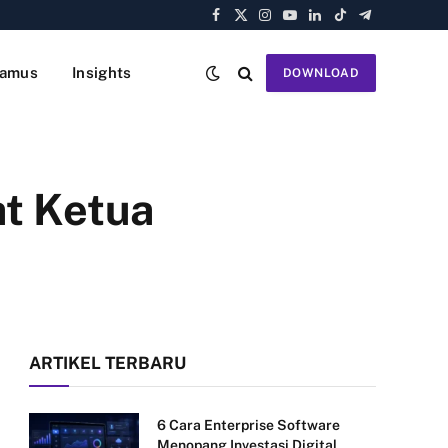
Facebook
X
Instagram
YouTube
LinkedIn
TikTok
Telegram
(Twitter)
amus
Insights
DOWNLOAD
at Ketua
ARTIKEL TERBARU
6 Cara Enterprise Software
Menopang Investasi Digital