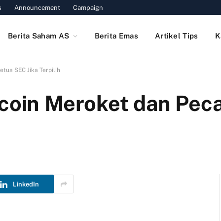
s
Announcement
Campaign
Berita Saham AS
Berita Emas
Artikel Tips
K
tua SEC Jika Terpilih
tcoin Meroket dan Pec
LinkedIn