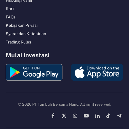
Hubungi Kami
Karir
FAQs
Kebijakan Privasi
Syarat dan Ketentuan
Trading Rules
Mulai Investasi
© 2026 PT Tumbuh Bersama Nano. All right reserved.
Facebook
X
Instagram
YouTube
LinkedIn
TikTok
Tele
(Twitter)