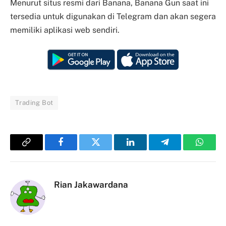
Menurut situs resmi dari Banana, Banana Gun saat ini
tersedia untuk digunakan di Telegram dan akan segera
memiliki aplikasi web sendiri.
Trading Bot
Copy
Facebook
Twitter
LinkedIn
Telegram
Whats
Link
Rian Jakawardana