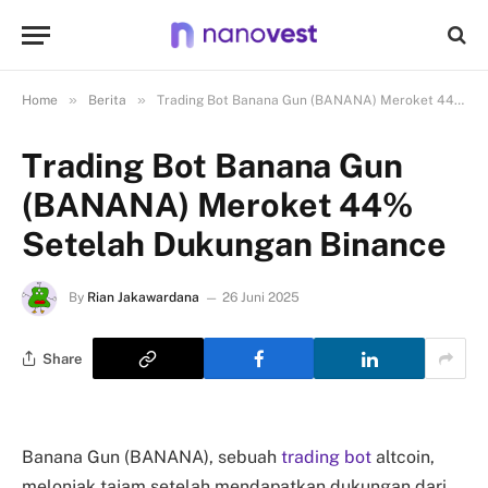
»
»
Home
Berita
Trading Bot Banana Gun (BANANA) Meroket 44% Setelah Dukungan Binance
Trading Bot Banana Gun
(BANANA) Meroket 44%
Setelah Dukungan Binance
By
Rian Jakawardana
26 Juni 2025
Share
Banana Gun (BANANA), sebuah
trading bot
altcoin,
melonjak tajam setelah mendapatkan dukungan dari