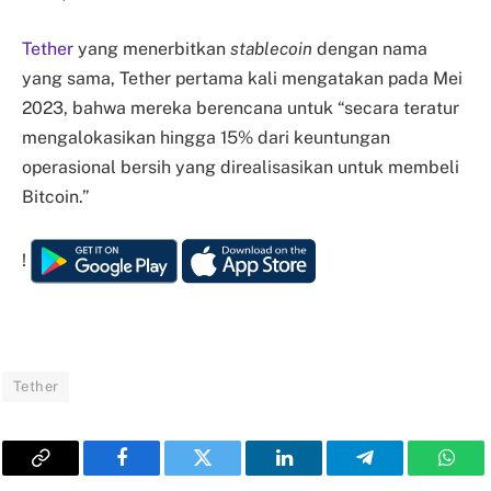
Tether
yang menerbitkan
stablecoin
dengan nama
yang sama, Tether pertama kali mengatakan pada Mei
2023, bahwa mereka berencana untuk “secara teratur
mengalokasikan hingga 15% dari keuntungan
operasional bersih yang direalisasikan untuk membeli
Bitcoin.”
!
Tether
Copy
Facebook
Twitter
LinkedIn
Telegram
What