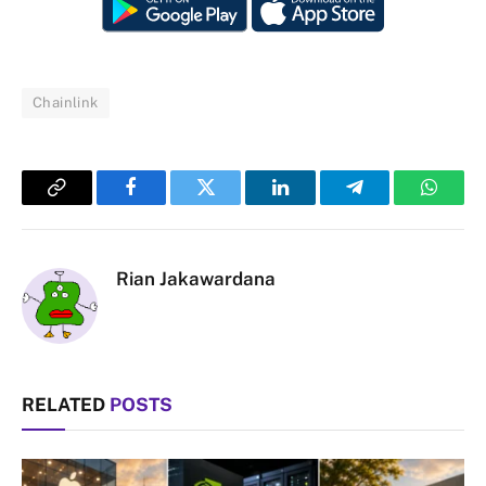
Chainlink
Copy
Facebook
Twitter
LinkedIn
Telegram
Whats
Link
Rian Jakawardana
RELATED
POSTS