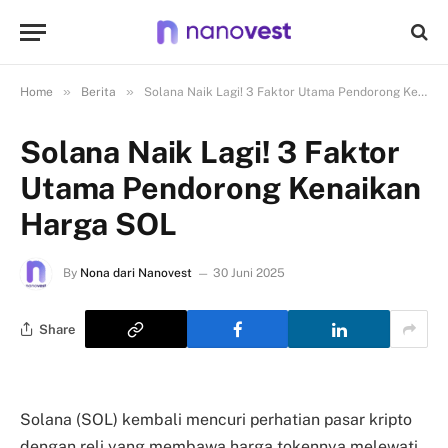
»
»
Home
Berita
Solana Naik Lagi! 3 Faktor Utama Pendorong Kenaikan Harga SOL
Solana Naik Lagi! 3 Faktor
Utama Pendorong Kenaikan
Harga SOL
By
Nona dari Nanovest
30 Juni 2025
Share
Solana (SOL) kembali mencuri perhatian pasar kripto
dengan reli yang membawa harga tokennya melewati