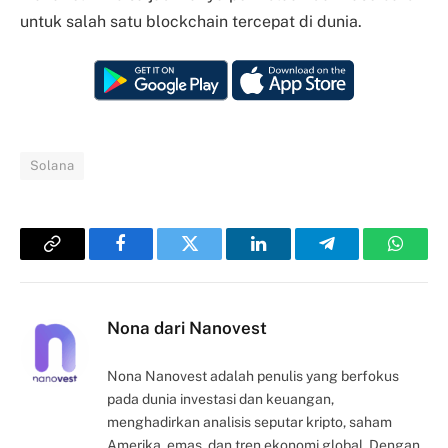
untuk salah satu blockchain tercepat di dunia.
Solana
Copy
Facebook
Twitter
LinkedIn
Telegram
Whats
Link
Nona dari Nanovest
Nona Nanovest adalah penulis yang berfokus
pada dunia investasi dan keuangan,
menghadirkan analisis seputar kripto, saham
Amerika, emas, dan tren ekonomi global. Dengan