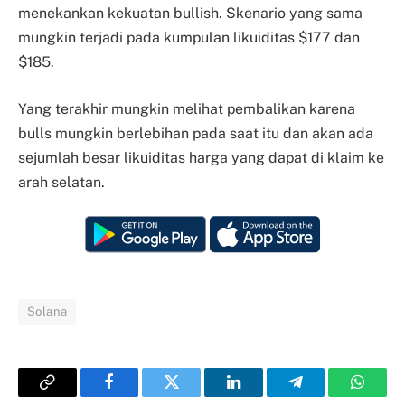
menekankan kekuatan bullish. Skenario yang sama
mungkin terjadi pada kumpulan likuiditas $177 dan
$185.
Yang terakhir mungkin melihat pembalikan karena
bulls mungkin berlebihan pada saat itu dan akan ada
sejumlah besar likuiditas harga yang dapat di klaim ke
arah selatan.
Solana
Copy
Facebook
Twitter
LinkedIn
Telegram
Whats