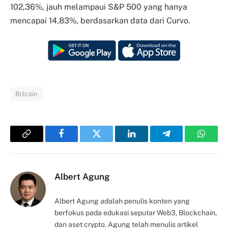
102,36%, jauh melampaui S&P 500 yang hanya
mencapai 14,83%, berdasarkan data dari Curvo.
Bitcoin
Copy
Facebook
Twitter
LinkedIn
Telegram
Whats
Link
Albert Agung
Albert Agung adalah penulis konten yang
berfokus pada edukasi seputar Web3, Blockchain,
dan aset crypto. Agung telah menulis artikel