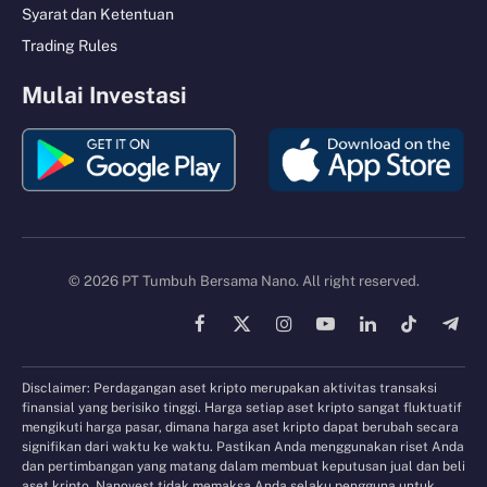
Syarat dan Ketentuan
Trading Rules
Mulai Investasi
© 2026 PT Tumbuh Bersama Nano. All right reserved.
Facebook
X
Instagram
YouTube
LinkedIn
TikTok
Tele
(Twitter)
Disclaimer: Perdagangan aset kripto merupakan aktivitas transaksi
finansial yang berisiko tinggi. Harga setiap aset kripto sangat fluktuatif
mengikuti harga pasar, dimana harga aset kripto dapat berubah secara
signifikan dari waktu ke waktu. Pastikan Anda menggunakan riset Anda
dan pertimbangan yang matang dalam membuat keputusan jual dan beli
aset kripto. Nanovest tidak memaksa Anda selaku pengguna untuk