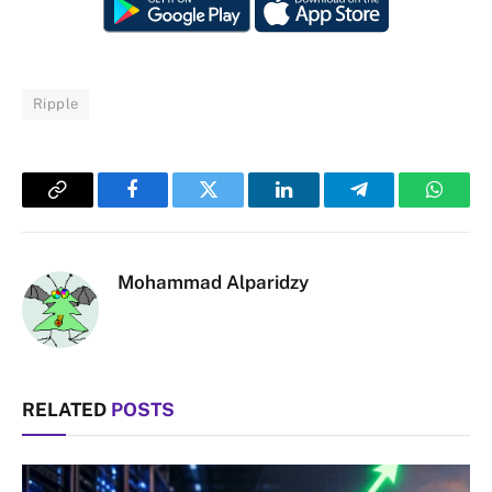
Ripple
Copy
Facebook
Twitter
LinkedIn
Telegram
Whats
Link
Mohammad Alparidzy
RELATED
POSTS