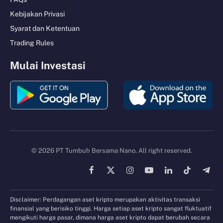
Kebijakan Privasi
Syarat dan Ketentuan
Trading Rules
Mulai Investasi
© 2026 PT Tumbuh Bersama Nano. All right reserved.
Facebook
X
Instagram
YouTube
LinkedIn
TikTok
Tele
(Twitter)
Disclaimer: Perdagangan aset kripto merupakan aktivitas transaksi
finansial yang berisiko tinggi. Harga setiap aset kripto sangat fluktuatif
mengikuti harga pasar, dimana harga aset kripto dapat berubah secara