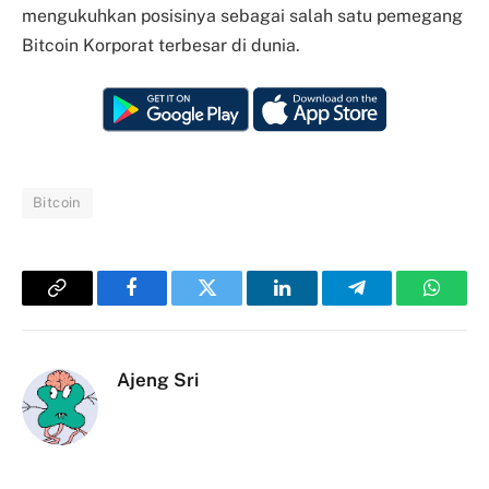
mengukuhkan posisinya sebagai salah satu pemegang
Bitcoin Korporat terbesar di dunia.
Bitcoin
Copy
Facebook
Twitter
LinkedIn
Telegram
Whats
Link
Ajeng Sri