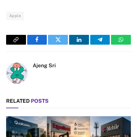
Apple
Copy
Facebook
Twitter
LinkedIn
Telegram
Whats
Link
Ajeng Sri
RELATED
POSTS