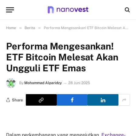
»
»
Home
Berita
Performa Mengesankan! ETF Bitcoin Melesat Akan Ungguli ETF Emas
Performa Mengesankan!
ETF Bitcoin Melesat Akan
Ungguli ETF Emas
By
Mohammad Alparidzy
28 Juni 2025
Share
Dalam perkembangan yang mengejutkan,
Exchange-