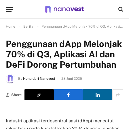
»
»
Home
Berita
Penggunaan dApp Melonjak 70% di Q3, Aplikasi AI dan DeFi Dorong Pertumbuhan
Penggunaan dApp Melonjak
70% di Q3, Aplikasi AI dan
DeFi Dorong Pertumbuhan
By
Nona dari Nanovest
28 Juni 2025
Share
Industri aplikasi terdesentralisasi (dApp) mencatat
rekor baru pada kuartal ketiga 2024 dengan lonjakan