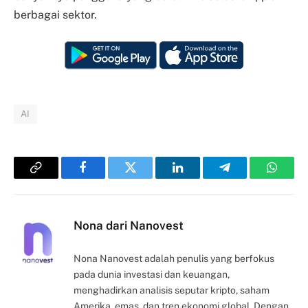
berbagai sektor.
AI
Copy
Facebook
Twitter
LinkedIn
Telegram
Whats
Link
Nona dari Nanovest
Nona Nanovest adalah penulis yang berfokus
pada dunia investasi dan keuangan,
menghadirkan analisis seputar kripto, saham
Amerika, emas, dan tren ekonomi global. Dengan