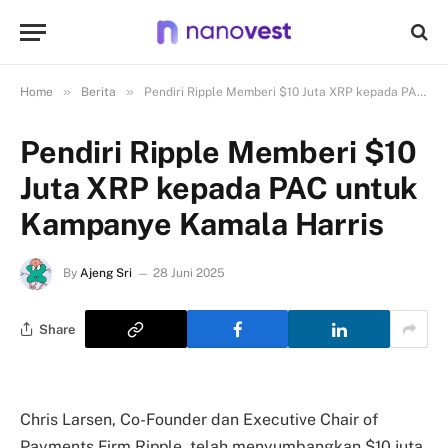
»
»
Home
Berita
Pendiri Ripple Memberi $10 Juta XRP kepada PAC untuk Kampanye Kamala Harris
Pendiri Ripple Memberi $10
Juta XRP kepada PAC untuk
Kampanye Kamala Harris
By
Ajeng Sri
28 Juni 2025
Share
Chris Larsen, Co-Founder dan Executive Chair of
Payments Firm Ripple, telah menyumbangkan $10 juta