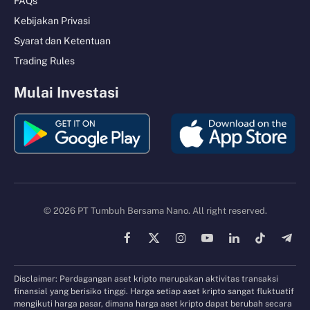
FAQs
Kebijakan Privasi
Syarat dan Ketentuan
Trading Rules
Mulai Investasi
© 2026 PT Tumbuh Bersama Nano. All right reserved.
Facebook
X
Instagram
YouTube
LinkedIn
TikTok
Tele
(Twitter)
Disclaimer: Perdagangan aset kripto merupakan aktivitas transaksi
finansial yang berisiko tinggi. Harga setiap aset kripto sangat fluktuatif
mengikuti harga pasar, dimana harga aset kripto dapat berubah secara