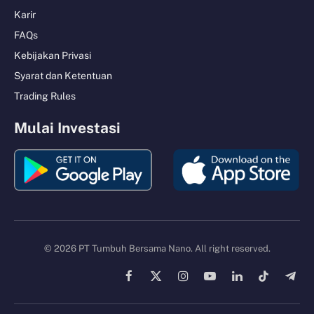
Karir
FAQs
Kebijakan Privasi
Syarat dan Ketentuan
Trading Rules
Mulai Investasi
© 2026 PT Tumbuh Bersama Nano. All right reserved.
Facebook
X
Instagram
YouTube
LinkedIn
TikTok
Tele
(Twitter)