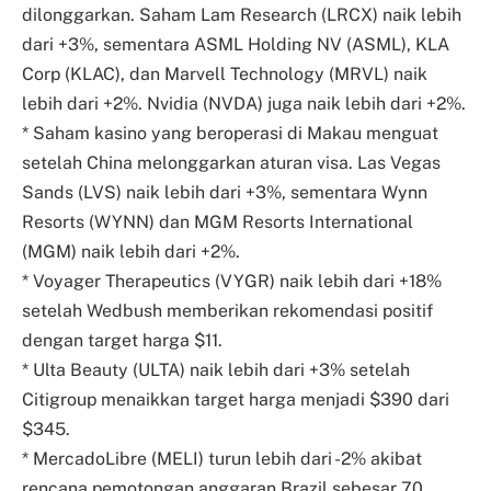
dilonggarkan. Saham Lam Research (LRCX) naik lebih
dari +3%, sementara ASML Holding NV (ASML), KLA
Corp (KLAC), dan Marvell Technology (MRVL) naik
lebih dari +2%. Nvidia (NVDA) juga naik lebih dari +2%.
* Saham kasino yang beroperasi di Makau menguat
setelah China melonggarkan aturan visa. Las Vegas
Sands (LVS) naik lebih dari +3%, sementara Wynn
Resorts (WYNN) dan MGM Resorts International
(MGM) naik lebih dari +2%.
* Voyager Therapeutics (VYGR) naik lebih dari +18%
setelah Wedbush memberikan rekomendasi positif
dengan target harga $11.
* Ulta Beauty (ULTA) naik lebih dari +3% setelah
Citigroup menaikkan target harga menjadi $390 dari
$345.
* MercadoLibre (MELI) turun lebih dari -2% akibat
rencana pemotongan anggaran Brazil sebesar 70