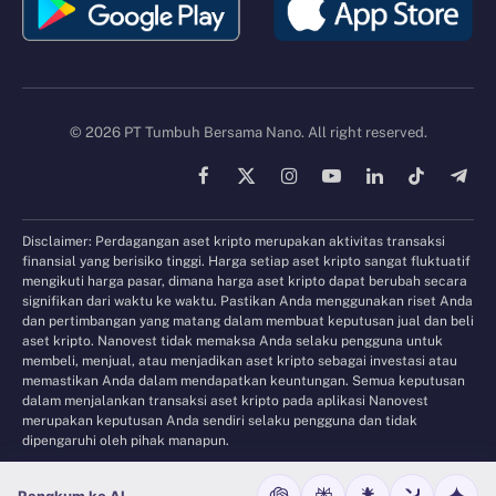
© 2026 PT Tumbuh Bersama Nano. All right reserved.
Facebook
X
Instagram
YouTube
LinkedIn
TikTok
Tele
(Twitter)
Disclaimer: Perdagangan aset kripto merupakan aktivitas transaksi
finansial yang berisiko tinggi. Harga setiap aset kripto sangat fluktuatif
mengikuti harga pasar, dimana harga aset kripto dapat berubah secara
signifikan dari waktu ke waktu. Pastikan Anda menggunakan riset Anda
dan pertimbangan yang matang dalam membuat keputusan jual dan beli
aset kripto. Nanovest tidak memaksa Anda selaku pengguna untuk
membeli, menjual, atau menjadikan aset kripto sebagai investasi atau
memastikan Anda dalam mendapatkan keuntungan. Semua keputusan
dalam menjalankan transaksi aset kripto pada aplikasi Nanovest
merupakan keputusan Anda sendiri selaku pengguna dan tidak
dipengaruhi oleh pihak manapun.
Rangkum ke AI