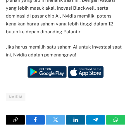
pilihan yang lebih menarik saat ini. Dengan valuasi
yang lebih masuk akal, inovasi Blackwell, serta
dominasi di pasar chip AI, Nvidia memiliki potensi
kenaikan harga saham yang lebih tinggi dalam 12
bulan ke depan dibanding Palantir.
Jika harus memilih satu saham AI untuk investasi saat
ini, Nvidia adalah pemenangnya!
NVIDIA
Copy
Facebook
Twitter
LinkedIn
Telegram
Whats