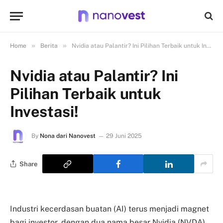
»
»
Home
Berita
Nvidia atau Palantir? Ini Pilihan Terbaik untuk Investasi!
Nvidia atau Palantir? Ini
Pilihan Terbaik untuk
Investasi!
By
Nona dari Nanovest
29 Juni 2025
Share
Industri kecerdasan buatan (AI) terus menjadi magnet
bagi investor, dengan dua nama besar Nvidia (NVDA)