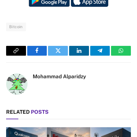
Bitcoin
Copy
Facebook
Twitter
LinkedIn
Telegram
Whats
Link
Mohammad Alparidzy
RELATED
POSTS