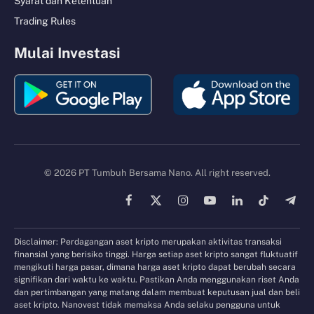
Syarat dan Ketentuan
Trading Rules
Mulai Investasi
© 2026 PT Tumbuh Bersama Nano. All right reserved.
Facebook
X
Instagram
YouTube
LinkedIn
TikTok
Tele
(Twitter)
Disclaimer: Perdagangan aset kripto merupakan aktivitas transaksi
finansial yang berisiko tinggi. Harga setiap aset kripto sangat fluktuatif
mengikuti harga pasar, dimana harga aset kripto dapat berubah secara
signifikan dari waktu ke waktu. Pastikan Anda menggunakan riset Anda
dan pertimbangan yang matang dalam membuat keputusan jual dan beli
aset kripto. Nanovest tidak memaksa Anda selaku pengguna untuk