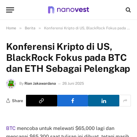
»
»
Home
Berita
Konferensi Kripto di US, BlackRock Fokus pada BTC dan ETH Sebagai Pelengkap
Konferensi Kripto di US,
BlackRock Fokus pada BTC
dan ETH Sebagai Pelengkap
By
Rian Jakawardana
26 Juni 2025
Share
BTC
mencoba untuk melewati $65,000 lagi dan
mencapai $65,300 saat tulisan ini dibuat, tetapi masih