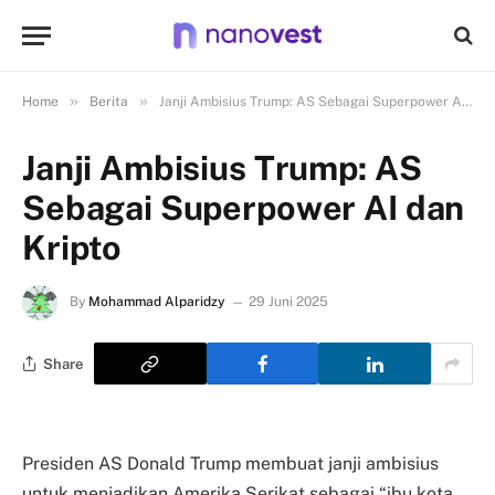
»
»
Home
Berita
Janji Ambisius Trump: AS Sebagai Superpower AI dan Kripto
Janji Ambisius Trump: AS
Sebagai Superpower AI dan
Kripto
By
Mohammad Alparidzy
29 Juni 2025
Share
Presiden AS Donald Trump membuat janji ambisius
untuk menjadikan Amerika Serikat sebagai “ibu kota