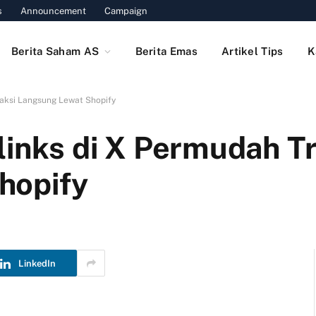
s
Announcement
Campaign
Berita Saham AS
Berita Emas
Artikel Tips
K
saksi Langsung Lewat Shopify
links di X Permudah T
hopify
LinkedIn