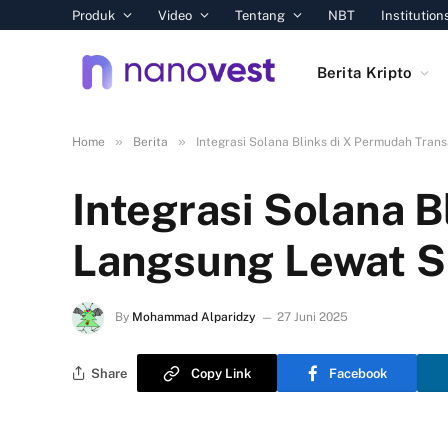
Produk
Video
Tentang
NBT
Institution
Berita Kripto
»
»
Home
Berita
Integrasi Solana Blinks di X Permudah Tran
Integrasi Solana B
Langsung Lewat S
By
Mohammad Alparidzy
27 Juni 2025
Share
Copy Link
Facebook