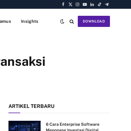
Facebook
X
Instagram
YouTube
LinkedIn
TikTok
Telegram
(Twitter)
amus
Insights
DOWNLOAD
ransaksi
ARTIKEL TERBARU
6 Cara Enterprise Software
Menopang Investasi Digital