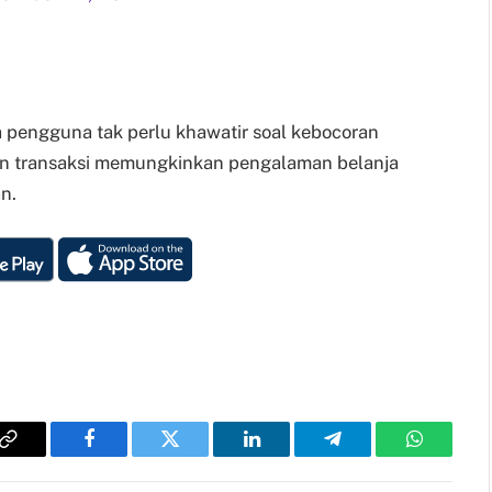
 pengguna tak perlu khawatir soal kebocoran
tan transaksi memungkinkan pengalaman belanja
n.
Copy
Facebook
Twitter
LinkedIn
Telegram
WhatsAp
Link