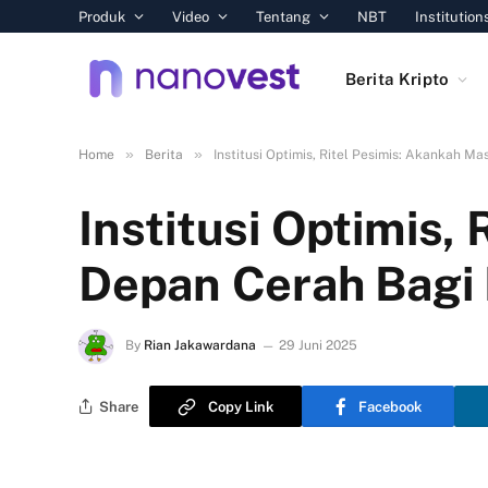
Produk
Video
Tentang
NBT
Institution
Berita Kripto
»
»
Home
Berita
Institusi Optimis, Ritel Pesimis: Akankah M
Institusi Optimis,
Depan Cerah Bagi 
By
Rian Jakawardana
29 Juni 2025
Share
Copy Link
Facebook