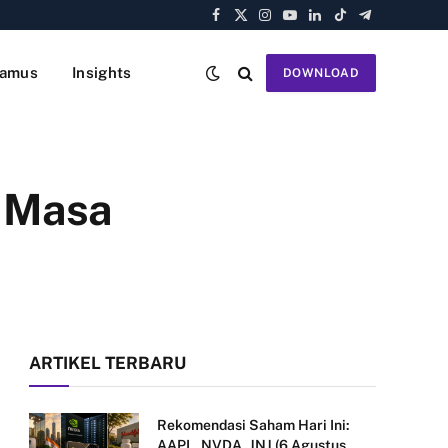
Facebook
X
Instagram
YouTube
LinkedIn
TikTok
Telegram
(Twitter)
amus
Insights
DOWNLOAD
h Masa
ARTIKEL TERBARU
Rekomendasi Saham Hari Ini:
AAPL, NVDA, JNJ (6 Agustus