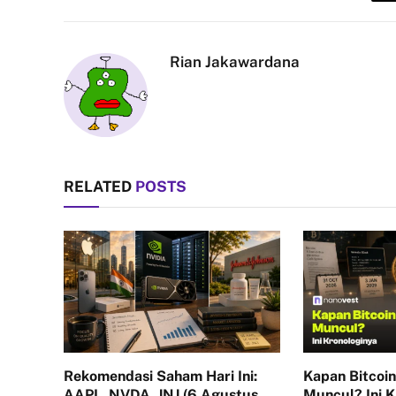
Rian Jakawardana
RELATED
POSTS
Rekomendasi Saham Hari Ini:
Kapan Bitcoin
AAPL, NVDA, JNJ (6 Agustus
Muncul? Ini K