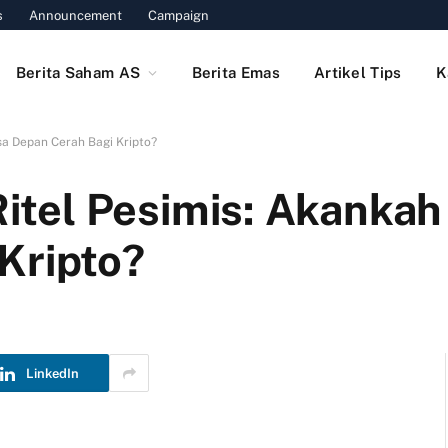
s
Announcement
Campaign
Berita Saham AS
Berita Emas
Artikel Tips
K
asa Depan Cerah Bagi Kripto?
 Ritel Pesimis: Akanka
Kripto?
LinkedIn