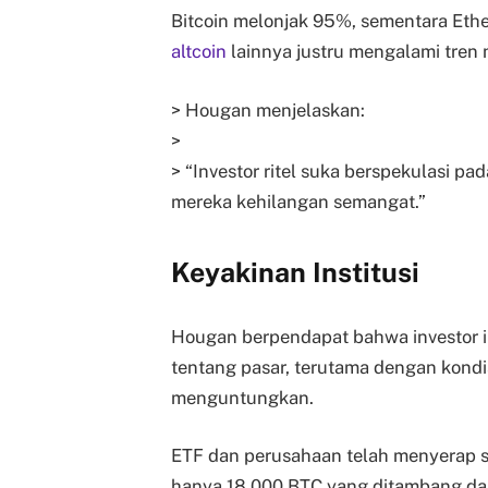
Bitcoin melonjak 95%, sementara Eth
altcoin
lainnya justru mengalami tren n
> Hougan menjelaskan:
>
> “Investor ritel suka berspekulasi pa
mereka kehilangan semangat.”
Keyakinan Institusi
Hougan berpendapat bahwa investor in
tentang pasar, terutama dengan kondi
menguntungkan.
ETF dan perusahaan telah menyerap s
hanya 18.000 BTC yang ditambang da