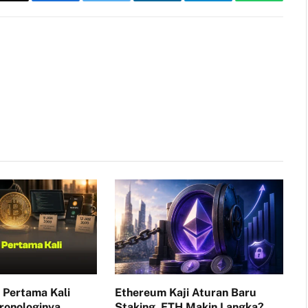
Copy
Facebook
Twitter
LinkedIn
Telegram
WhatsAp
Link
 Pertama Kali
Ethereum Kaji Aturan Baru
ronologinya
Staking, ETH Makin Langka?