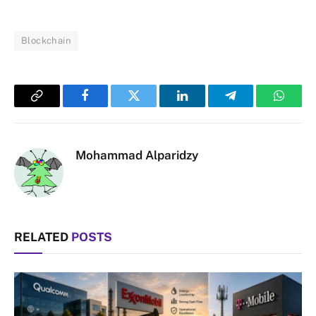
Blockchain
Copy
Facebook
Twitter
LinkedIn
Telegram
Whats
Link
Mohammad Alparidzy
RELATED
POSTS