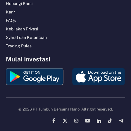
Hubungi Kami
Karir
FAQs
Kebijakan Privasi
Syarat dan Ketentuan
Trading Rules
Mulai Investasi
© 2026 PT Tumbuh Bersama Nano. All right reserved.
Facebook
X
Instagram
YouTube
LinkedIn
TikTok
Tele
(Twitter)