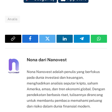
Analis
Copy
Facebook
Twitter
LinkedIn
Telegram
Whats
Link
Nona dari Nanovest
Nona Nanovest adalah penulis yang berfokus
pada dunia investasi dan keuangan,
menghadirkan analisis seputar kripto, saham
Amerika, emas, dan tren ekonomi global. Dengan
pendekatan berbasis riset, tulisannya dirancang
untuk membantu pembaca memahami peluang
dan risiko dalam dunia finansial modern.