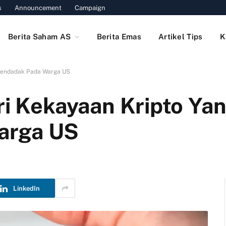
s
Announcement
Campaign
Berita Saham AS
Berita Emas
Artikel Tips
K
 Mendadak Pada Warga US
ri Kekayaan Kripto Ya
arga US
LinkedIn