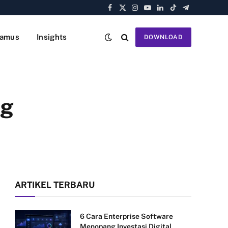
Facebook
X
Instagram
YouTube
LinkedIn
TikTok
Telegram
(Twitter)
amus
Insights
DOWNLOAD
ng
ARTIKEL TERBARU
6 Cara Enterprise Software
Menopang Investasi Digital