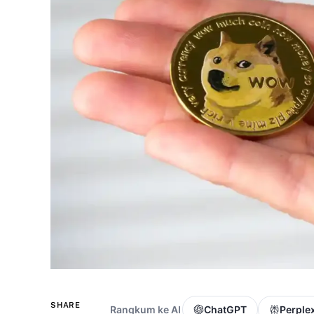
SHARE
Rangkum ke AI
ChatGPT
Perplex