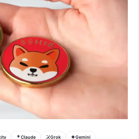
ity
Claude
Grok
Gemini