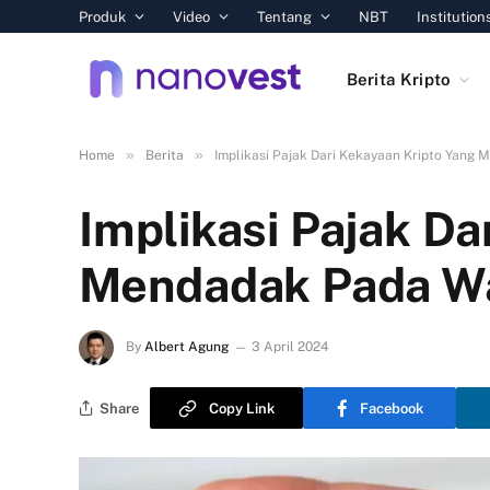
Produk
Video
Tentang
NBT
Institution
Berita Kripto
»
»
Home
Berita
Implikasi Pajak Dari Kekayaan Kripto Yang
Implikasi Pajak Da
Mendadak Pada W
By
Albert Agung
3 April 2024
Share
Copy Link
Facebook