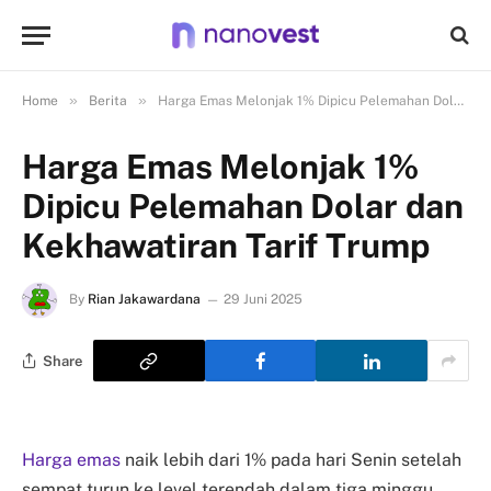
»
»
Home
Berita
Harga Emas Melonjak 1% Dipicu Pelemahan Dolar dan Kekhawatiran Tarif Trump
Harga Emas Melonjak 1%
Dipicu Pelemahan Dolar dan
Kekhawatiran Tarif Trump
By
Rian Jakawardana
29 Juni 2025
Share
Harga emas
naik lebih dari 1% pada hari Senin setelah
sempat turun ke level terendah dalam tiga minggu