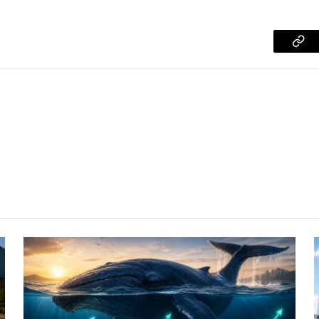
Cop
Lin