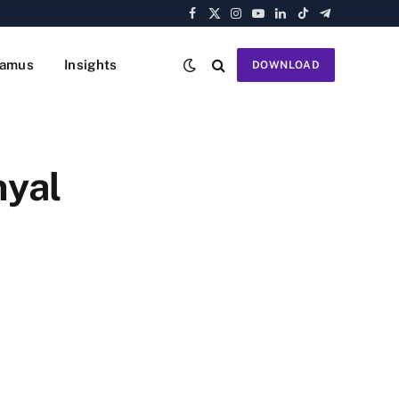
Facebook
X
Instagram
YouTube
LinkedIn
TikTok
Telegram
(Twitter)
amus
Insights
DOWNLOAD
nyal