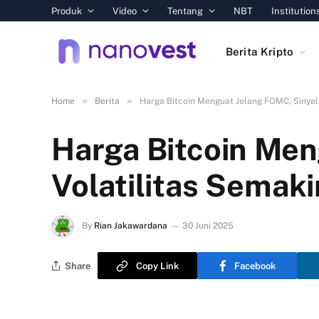
Produk
Video
Tentang
NBT
Institution
Berita Kripto
»
»
Home
Berita
Harga Bitcoin Menguat Jelang FOMC, Sinyal 
Harga Bitcoin Men
Volatilitas Semak
By
Rian Jakawardana
30 Juni 2025
Share
Copy Link
Facebook