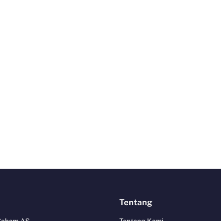
Tentang
 Saham AS
Tentang Kami