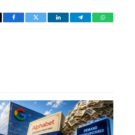
y
Facebook
Twitter
LinkedIn
Telegram
WhatsApp
k