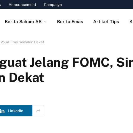
s
Announcement
Campaign
Berita Saham AS
Berita Emas
Artikel Tips
K
Volatilitas Semakin Dekat
guat Jelang FOMC, Si
in Dekat
LinkedIn