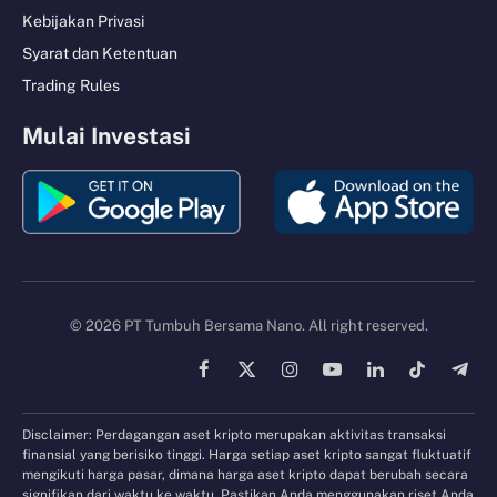
Kebijakan Privasi
Syarat dan Ketentuan
Trading Rules
Mulai Investasi
© 2026 PT Tumbuh Bersama Nano. All right reserved.
Facebook
X
Instagram
YouTube
LinkedIn
TikTok
Tele
(Twitter)
Disclaimer: Perdagangan aset kripto merupakan aktivitas transaksi
finansial yang berisiko tinggi. Harga setiap aset kripto sangat fluktuatif
mengikuti harga pasar, dimana harga aset kripto dapat berubah secara
signifikan dari waktu ke waktu. Pastikan Anda menggunakan riset Anda