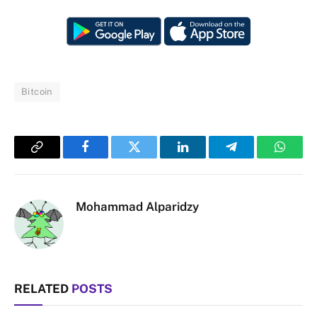
Bitcoin
Copy
Facebook
Twitter
LinkedIn
Telegram
Whats
Link
Mohammad Alparidzy
RELATED
POSTS