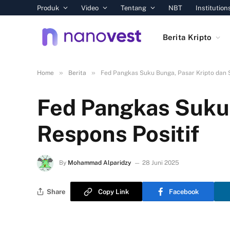
Produk
Video
Tentang
NBT
Institution
Berita Kripto
»
»
Home
Berita
Fed Pangkas Suku Bunga, Pasar Kripto dan 
Fed Pangkas Suku
Respons Positif
By
Mohammad Alparidzy
28 Juni 2025
Share
Copy Link
Facebook