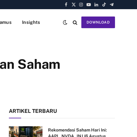
Facebook
X
Instagram
YouTube
LinkedIn
TikTok
Telegram
(Twitter)
amus
Insights
DOWNLOAD
dan Saham
ARTIKEL TERBARU
Rekomendasi Saham Hari Ini:
AAPL, NVDA, JNJ (6 Agustus