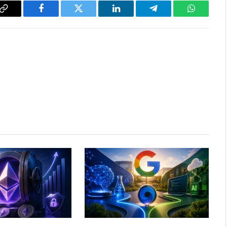
Copy
Facebook
Twitter
LinkedIn
Telegram
WhatsAp
Link