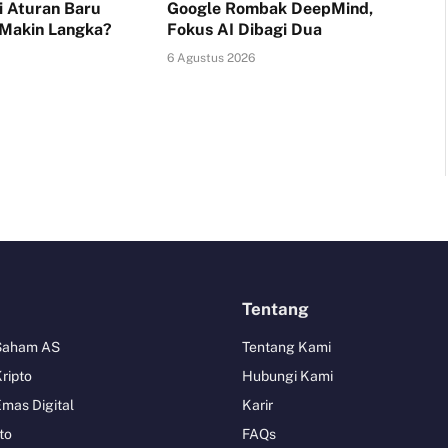
i Aturan Baru
Google Rombak DeepMind,
 Makin Langka?
Fokus AI Dibagi Dua
6 Agustus 2026
Tentang
 Saham AS
Tentang Kami
Kripto
Hubungi Kami
Emas Digital
Karir
to
FAQs