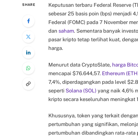
Keputusan terbaru Federal Reserve 
SHARE
sebesar 25 basis poin (bps) menjadi 
Federal (FOMC) pada 7 November memb
dan
saham
. Sementara banyak investo
pasar kripto tetap terlihat kuat, den
harga.
Menurut data CryptoSlate,
harga Bitc
mencapai $76.644,57.
Ethereum (ETH
7,4%, diperdagangkan pada level $2.88
seperti
Solana (SOL)
yang naik 4,6% m
kripto secara keseluruhan meningkat 1
Khususnya, token yang terkait dengan
pertumbuhan yang signifikan, melonj
pertumbuhan dibandingkan rata-rata 