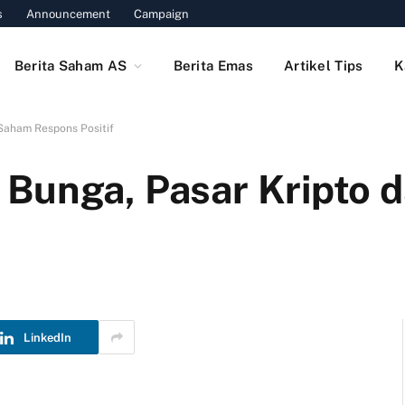
s
Announcement
Campaign
Berita Saham AS
Berita Emas
Artikel Tips
K
Saham Respons Positif
 Bunga, Pasar Kripto 
LinkedIn