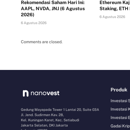
Rekomendasi Saham Hari Ini:
Ethereum Kaj
AAPL, NVDA, JNJ (6 Agustus
Staking, ETH
2026)
6 Agustus 2026
6 Agustus 2026
Comments are closed.
Produk
Investasi
Investasi 
Gedung Mayapada Tower 1 Lantai 20, Suite 03A
Jl. Jend. Sudirman Kav. 28,
Investasi 
Kel. Kuningan Karet, Kec. Setiabudi
Jakarta Selatan, DKI Jakarta
Gadai Krip