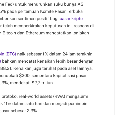
(The Fed) untuk menurunkan suku bunga AS
4,5% pada pertemuan Komite Pasar Terbuka
erikan sentimen positif bagi
pasar kripto
r telah memperkirakan keputusan ini, respons di
gan Bitcoin dan Ethereum mencatatkan lonjakan
oin (BTC)
naik sebesar 1% dalam 24 jam terakhir,
)
bahkan mencatat kenaikan lebih besar dengan
8,21. Kenaikan juga terlihat pada aset lainnya,
endekati $200, sementara kapitalisasi pasar
,3%, mendekati $2,7 triliun.
 protokol real-world assets (RWA) mengalami
ak 11% dalam satu hari dan menjadi pemimpin
pasar sebesar 2,3%.