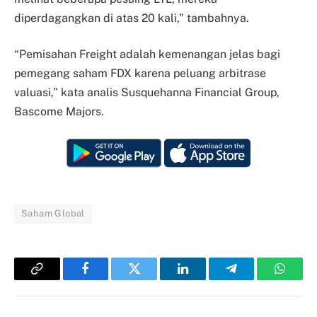
diperdagangkan di atas 20 kali,” tambahnya.
“Pemisahan Freight adalah kemenangan jelas bagi
pemegang saham FDX karena peluang arbitrase
valuasi,” kata analis Susquehanna Financial Group,
Bascome Majors.
Saham Global
Copy
Facebook
Twitter
LinkedIn
Telegram
Whats
Link