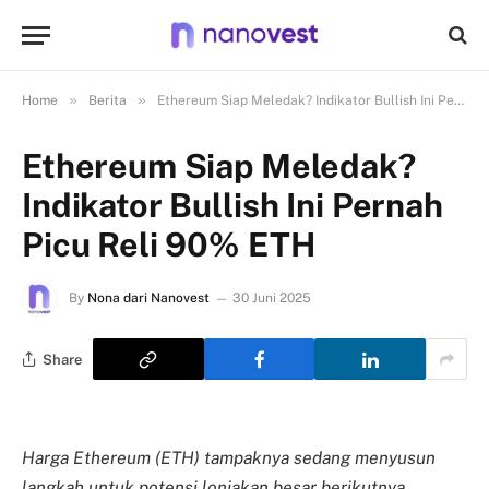
»
»
Home
Berita
Ethereum Siap Meledak? Indikator Bullish Ini Pernah Picu Reli 90% ETH
Ethereum Siap Meledak?
Indikator Bullish Ini Pernah
Picu Reli 90% ETH
By
Nona dari Nanovest
30 Juni 2025
Share
Harga Ethereum (ETH) tampaknya sedang menyusun
langkah untuk potensi lonjakan besar berikutnya.