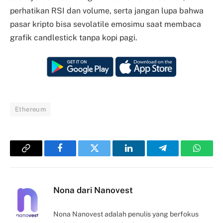
perhatikan RSI dan volume, serta jangan lupa bahwa
pasar kripto bisa sevolatile emosimu saat membaca
grafik candlestick tanpa kopi pagi.
Ethereum
Copy
Facebook
Twitter
LinkedIn
Telegram
Whats
Link
Nona dari Nanovest
Nona Nanovest adalah penulis yang berfokus