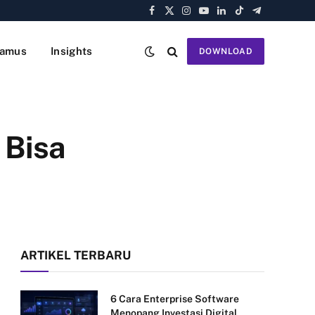
Facebook
X
Instagram
YouTube
LinkedIn
TikTok
Telegram
(Twitter)
amus
Insights
DOWNLOAD
 Bisa
ARTIKEL TERBARU
6 Cara Enterprise Software
Menopang Investasi Digital