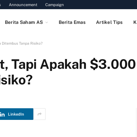
s
Announcement
Campaign
Berita Saham AS
Berita Emas
Artikel Tips
K
 Ditembus Tanpa Risiko?
, Tapi Apakah $3.000
siko?
LinkedIn