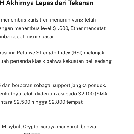
TH Akhirnya Lepas dari Tekanan
s menembus garis tren menurun yang telah
engan menembus level $1.600, Ether mencatat
ombang optimisme pasar.
si ini: Relative Strength Index (RSI) melonjak
buah pertanda klasik bahwa kekuatan beli sedang
75 dan berperan sebagai support jangka pendek.
berikutnya telah diidentifikasi pada $2.100 (SMA
r antara $2.500 hingga $2.800 tempat
al Mikybull Crypto, seraya menyoroti bahwa