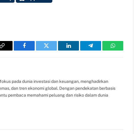
Copy
Facebook
Twitter
LinkedIn
Telegram
WhatsAp
Link
fokus pada dunia investasi dan keuangan, menghadirkan
, emas, dan tren ekonomi global. Dengan pendekatan berbasis
bantu pembaca memahami peluang dan risiko dalam dunia