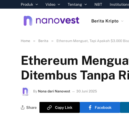
Produk
Video
Tentang
NBT
Institution
Berita Kripto
»
»
Home
Berita
Ethereum Menguat, Tapi Apakah $3.000 Bisa
Ethereum Menguat
Ditembus Tanpa Ri
By
Nona dari Nanovest
30 Juni 2025
Share
Copy Link
Facebook