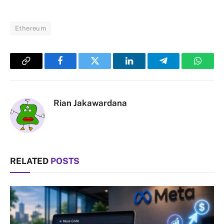
Ethereum
Copy
Facebook
Twitter
LinkedIn
Telegram
Whats
Link
Rian Jakawardana
RELATED
POSTS