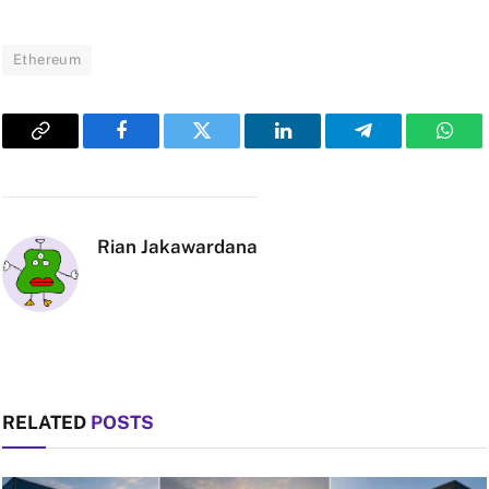
Ethereum
Copy
Facebook
Twitter
LinkedIn
Telegram
What
Link
Rian Jakawardana
RELATED
POSTS