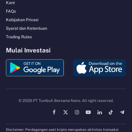
Karir
FAQs
Kebijakan Privasi
Syarat dan Ketentuan
Trading Rules
Mulai Investasi
© 2026 PT Tumbuh Bersama Nano. All right reserved.
Facebook
X
Instagram
YouTube
LinkedIn
TikTok
Tele
(Twitter)
Disclaimer: Perdagangan aset kripto merupakan aktivitas transaksi