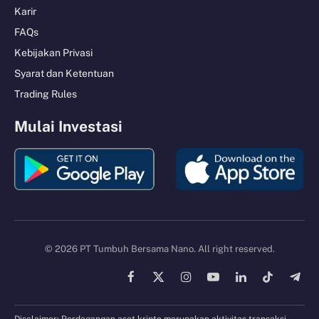
Karir
FAQs
Kebijakan Privasi
Syarat dan Ketentuan
Trading Rules
Mulai Investasi
© 2026 PT Tumbuh Bersama Nano. All right reserved.
Facebook
X
Instagram
YouTube
LinkedIn
TikTok
Tele
(Twitter)
Disclaimer: Perdagangan aset kripto merupakan aktivitas transaksi