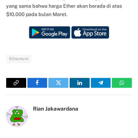
yang sama bahwa harga Ether akan berada di atas
$10.000 pada bulan Maret.
Ethereum
Copy
Facebook
Twitter
LinkedIn
Telegram
Whats
Link
Rian Jakawardana