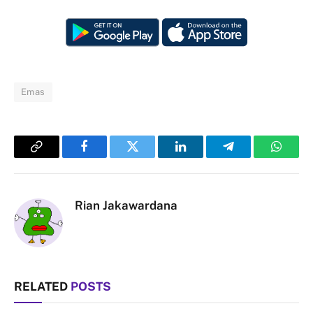
Emas
Copy
Facebook
Twitter
LinkedIn
Telegram
Whats
Link
Rian Jakawardana
RELATED
POSTS