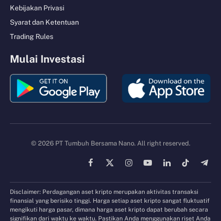
Kebijakan Privasi
Syarat dan Ketentuan
Trading Rules
Mulai Investasi
© 2026 PT Tumbuh Bersama Nano. All right reserved.
Facebook
X
Instagram
YouTube
LinkedIn
TikTok
Tele
(Twitter)
Disclaimer: Perdagangan aset kripto merupakan aktivitas transaksi
finansial yang berisiko tinggi. Harga setiap aset kripto sangat fluktuatif
mengikuti harga pasar, dimana harga aset kripto dapat berubah secara
signifikan dari waktu ke waktu. Pastikan Anda menggunakan riset Anda