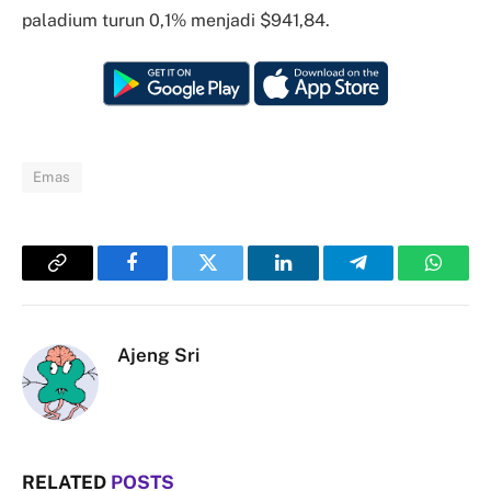
paladium turun 0,1% menjadi $941,84.
Emas
Copy
Facebook
Twitter
LinkedIn
Telegram
Whats
Link
Ajeng Sri
RELATED
POSTS