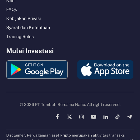
Karir
FAQs
Kebijakan Privasi
Syarat dan Ketentuan
Trading Rules
Mulai Investasi
© 2026 PT Tumbuh Bersama Nano. All right reserved.
Facebook
X
Instagram
YouTube
LinkedIn
TikTok
Tele
(Twitter)
Disclaimer: Perdagangan aset kripto merupakan aktivitas transaksi