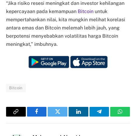
“Jika risiko resesi meningkat dan investor kehilangan
kepercayaan pada kemampuan
Bitcoin
untuk
mempertahankan nilai, kita mungkin melihat korelasi
antara emas dan Bitcoin melemah lebih jauh, yang
berpotensi menyebabkan volatilitas harga Bitcoin
meningkat,” imbuhnya.
Bitcoin
Copy
Facebook
Twitter
LinkedIn
Telegram
Whats
Link