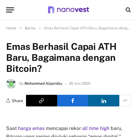
»
»
Home
Berita
Emas Berhasil Capai ATH Baru, Bagaimana dengan Bitcoin?
Emas Berhasil Capai ATH
Baru, Bagaimana dengan
Bitcoin?
By
Mohammad Alparidzy
26 Juni 2025
Share
Saat
harga emas
mencapai rekor
all time high
baru,
Bitcoin yang sering dijuluki sebagai “emas digital,”