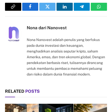
Copy
Facebook
Twitter
LinkedIn
Telegram
Whats
Link
Nona dari Nanovest
Nona Nanovest adalah penulis yang berfokus
pada dunia investasi dan keuangan,
menghadirkan analisis seputar kripto, saham
Amerika, emas, dan tren ekonomi global. Dengan
pendekatan berbasis riset, tulisannya dirancang
untuk membantu pembaca memahami peluang
dan risiko dalam dunia finansial modern.
RELATED
POSTS