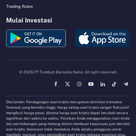
Trading Rules
Mulai Investasi
© 2026 PT Tumbuh Bersama Nano. All right reserved.
Facebook
X
Instagram
YouTube
LinkedIn
TikTok
Tele
(Twitter)
Disclaimer: Perdagangan aset kripto merupakan aktivitas transaksi
finansial yang berisiko tinggi. Harga setiap aset kripto sangat fluktuatif
mengikuti harga pasar, dimana harga aset kripto dapat berubah secara
signifikan dari waktu ke waktu. Pastikan Anda menggunakan riset Anda
dan pertimbangan yang matang dalam membuat keputusan jual dan beli
aset kripto. Nanovest tidak memaksa Anda selaku pengguna untuk
membeli, menjual, atau menjadikan aset kripto sebagai investasi atau