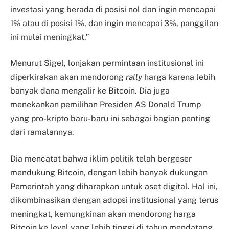
investasi yang berada di posisi nol dan ingin mencapai
1% atau di posisi 1%, dan ingin mencapai 3%, panggilan
ini mulai meningkat.”
Menurut Sigel, lonjakan permintaan institusional ini
diperkirakan akan mendorong
rally
harga karena lebih
banyak dana mengalir ke Bitcoin. Dia juga
menekankan pemilihan Presiden AS Donald Trump
yang pro-kripto baru-baru ini sebagai bagian penting
dari ramalannya.
Dia mencatat bahwa iklim politik telah bergeser
mendukung Bitcoin, dengan lebih banyak dukungan
Pemerintah yang diharapkan untuk aset digital. Hal ini,
dikombinasikan dengan adopsi institusional yang terus
meningkat, kemungkinan akan mendorong harga
Bitcoin ke level yang lebih tinggi di tahun mendatang.