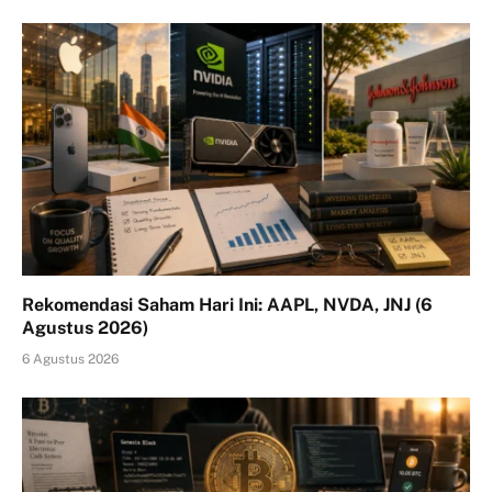
Rekomendasi Saham Hari Ini: AAPL, NVDA, JNJ (6
Agustus 2026)
6 Agustus 2026