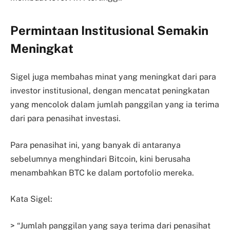
Permintaan Institusional Semakin
Meningkat
Sigel juga membahas minat yang meningkat dari para
investor institusional, dengan mencatat peningkatan
yang mencolok dalam jumlah panggilan yang ia terima
dari para penasihat investasi.
Para penasihat ini, yang banyak di antaranya
sebelumnya menghindari Bitcoin, kini berusaha
menambahkan BTC ke dalam portofolio mereka.
Kata Sigel:
> “Jumlah panggilan yang saya terima dari penasihat