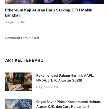
Ethereum Kaji Aturan Baru Staking, ETH Makin
Langka?
6 Agustus 2026
Comments are closed.
ARTIKEL TERBARU
Rekomendasi Saham Hari Ini: AAPL,
NVDA, JNJ (6 Agustus 2026)
6 Agustus 2026
Gagal Bayar Pinjol: Konsekuensi Hukum,
Aturan OJK, dan Cara Keluar dari