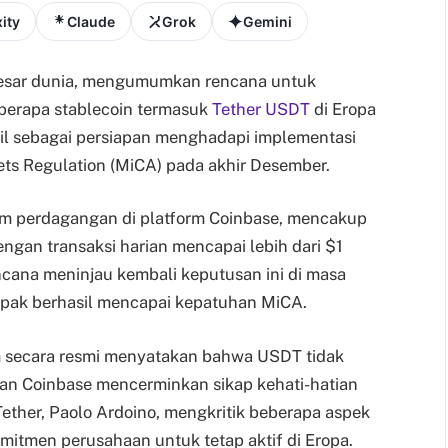
ity
Claude
Grok
Gemini
erbesar dunia, mengumumkan rencana untuk
erapa stablecoin termasuk
Tether USDT
di Eropa
bil sebagai persiapan menghadapi implementasi
ets Regulation (MiCA) pada akhir Desember.
m perdagangan di platform Coinbase, mencakup
ngan transaksi harian mencapai lebih dari $1
ncana meninjau kembali keputusan ini di masa
mpak berhasil mencapai kepatuhan MiCA.
um secara resmi menyatakan bahwa USDT tidak
an Coinbase mencerminkan sikap kehati-hatian
ther, Paolo Ardoino, mengkritik beberapa aspek
itmen perusahaan untuk tetap aktif di Eropa.