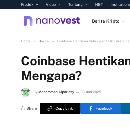
Produk
Video
Tentang
NBT
Institution
Berita Kripto
»
»
Home
Berita
Coinbase Hentikan Dukungan USDT di Eropa
Coinbase Hentika
Mengapa?
By
Mohammad Alparidzy
28 Juni 2025
Share
Copy Link
Facebook