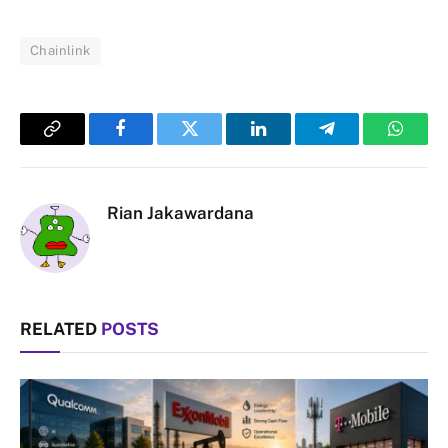
Chainlink
Copy
Facebook
Twitter
LinkedIn
Telegram
Whats
Link
Rian Jakawardana
RELATED
POSTS