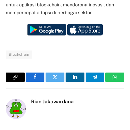
untuk aplikasi blockchain, mendorong inovasi, dan
mempercepat adopsi di berbagai sektor.
Blockchain
Copy
Facebook
Twitter
LinkedIn
Telegram
Whats
Link
Rian Jakawardana