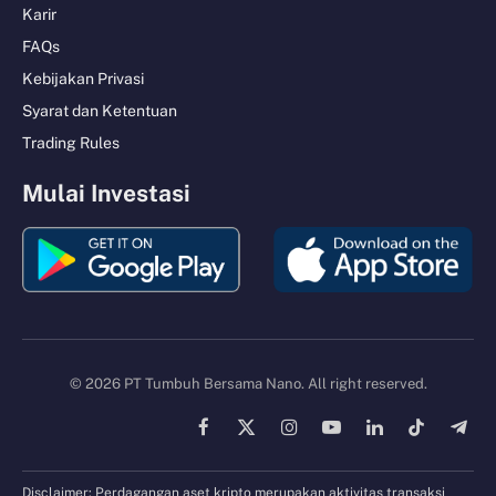
Karir
FAQs
Kebijakan Privasi
Syarat dan Ketentuan
Trading Rules
Mulai Investasi
© 2026 PT Tumbuh Bersama Nano. All right reserved.
Facebook
X
Instagram
YouTube
LinkedIn
TikTok
Tele
(Twitter)
Disclaimer: Perdagangan aset kripto merupakan aktivitas transaksi