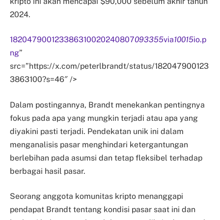
kripto ini akan mencapai $90,000 sebelum akhir tahun
2024.
182047900123386310020240807
093355
via
10015
io.p
ng
”
src=”https://x.com/peterlbrandt/status/182047900123
3863100?s=46″ />
Dalam postingannya, Brandt menekankan pentingnya
fokus pada apa yang mungkin terjadi atau apa yang
diyakini pasti terjadi. Pendekatan unik ini dalam
menganalisis pasar menghindari ketergantungan
berlebihan pada asumsi dan tetap fleksibel terhadap
berbagai hasil pasar.
Seorang anggota komunitas kripto menanggapi
pendapat Brandt tentang kondisi pasar saat ini dan