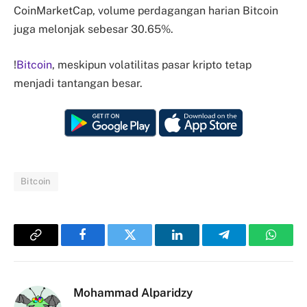
CoinMarketCap, volume perdagangan harian Bitcoin
juga melonjak sebesar 30.65%.
!
Bitcoin
, meskipun volatilitas pasar kripto tetap
menjadi tantangan besar.
Bitcoin
Copy
Facebook
Twitter
LinkedIn
Telegram
Whats
Link
Mohammad Alparidzy