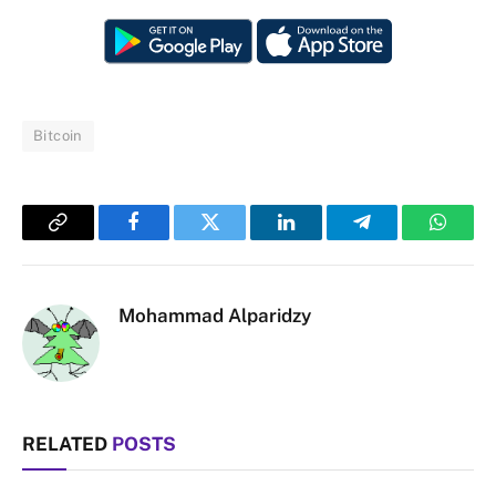
Bitcoin
Copy
Facebook
Twitter
LinkedIn
Telegram
Whats
Link
Mohammad Alparidzy
RELATED
POSTS