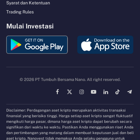
Syarat dan Ketentuan
Trading Rules
Mulai Investasi
© 2026 PT Tumbuh Bersama Nano. All right reserved.
Facebook
X
Instagram
YouTube
LinkedIn
TikTok
Tele
(Twitter)
Disclaimer: Perdagangan aset kripto merupakan aktivitas transaksi
finansial yang berisiko tinggi. Harga setiap aset kripto sangat fluktuatif
mengikuti harga pasar, dimana harga aset kripto dapat berubah secara
signifikan dari waktu ke waktu. Pastikan Anda menggunakan riset Anda
dan pertimbangan yang matang dalam membuat keputusan jual dan beli
aset kripto. Nanovest tidak memaksa Anda selaku pengguna untuk