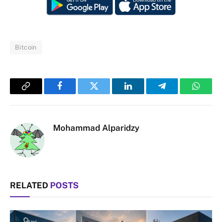
Bitcoin
Copy
Facebook
Twitter
LinkedIn
Telegram
Whats
Link
Mohammad Alparidzy
RELATED
POSTS