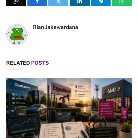
Copy
Facebook
Twitter
LinkedIn
Telegram
Whats
Link
Rian Jakawardana
RELATED
POSTS