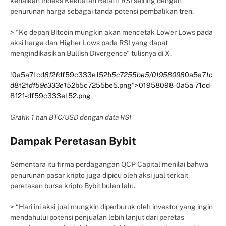
kenaikan Indeks Kekuatan Relatif RSI seiring dengan
penurunan harga sebagai tanda potensi pembalikan tren.
> “Ke depan Bitcoin mungkin akan mencetak Lower Lows pada
aksi harga dan Higher Lows pada RSI yang dapat
mengindikasikan Bullish Divergence” tulisnya di X.
!
0a5a71cd
8f2f
df59c333e152
b5c7255be5/01958098
0a5a
71c
d
8f2f
df59c333e152
b5c7255be5.png”>01958098-0a5a-71cd-
8f2f-df59c333e152.png
Grafik 1 hari BTC/USD dengan data RSI
Dampak Peretasan Bybit
Sementara itu firma perdagangan QCP Capital menilai bahwa
penurunan pasar kripto juga dipicu oleh aksi jual terkait
peretasan bursa kripto Bybit bulan lalu.
> “Hari ini aksi jual mungkin diperburuk oleh investor yang ingin
mendahului potensi penjualan lebih lanjut dari peretas