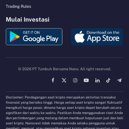
Trading Rules
Mulai Investasi
© 2026 PT Tumbuh Bersama Nano. All right reserved.
Facebook
X
Instagram
YouTube
LinkedIn
TikTok
Tele
(Twitter)
Disclaimer: Perdagangan aset kripto merupakan aktivitas transaksi
finansial yang berisiko tinggi. Harga setiap aset kripto sangat fluktuatif
mengikuti harga pasar, dimana harga aset kripto dapat berubah secara
signifikan dari waktu ke waktu. Pastikan Anda menggunakan riset Anda
dan pertimbangan yang matang dalam membuat keputusan jual dan beli
aset kripto. Nanovest tidak memaksa Anda selaku pengguna untuk
membeli, menjual, atau menjadikan aset kripto sebagai investasi atau