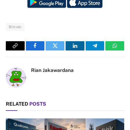
Bitcoin
Copy
Facebook
Twitter
LinkedIn
Telegram
Whats
Link
Rian Jakawardana
RELATED
POSTS