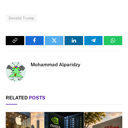
Donald Trump
Copy
Facebook
Twitter
LinkedIn
Telegram
Whats
Link
Mohammad Alparidzy
RELATED
POSTS