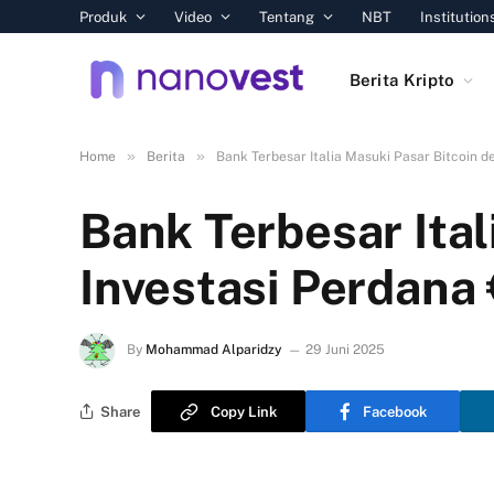
Produk
Video
Tentang
NBT
Institution
Berita Kripto
»
»
Home
Berita
Bank Terbesar Italia Masuki Pasar Bitcoin d
Bank Terbesar Ital
Investasi Perdana 
By
Mohammad Alparidzy
29 Juni 2025
Share
Copy Link
Facebook