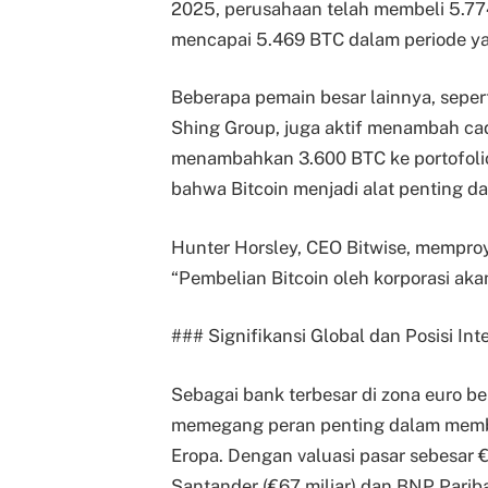
2025, perusahaan telah membeli 5.77
mencapai 5.469 BTC dalam periode y
Beberapa pemain besar lainnya, sepert
Shing Group, juga aktif menambah cad
menambahkan 3.600 BTC ke portofolio
bahwa Bitcoin menjadi alat penting dal
Hunter Horsley, CEO Bitwise, memproye
“Pembelian Bitcoin oleh korporasi aka
### Signifikansi Global dan Posisi In
Sebagai bank terbesar di zona euro be
memegang peran penting dalam memben
Eropa. Dengan valuasi pasar sebesar €
Santander (€67 miliar) dan BNP Paribas