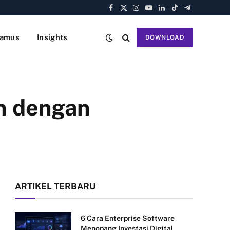
Facebook
X
Instagram
YouTube
LinkedIn
TikTok
Telegram
(Twitter)
amus
Insights
DOWNLOAD
in dengan
ARTIKEL TERBARU
6 Cara Enterprise Software
Menopang Investasi Digital