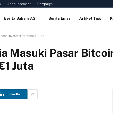
s
Announcement
Campaign
Berita Saham AS
Berita Emas
Artikel Tips
K
engan Investasi Perdana €1 Juta
ia Masuki Pasar Bitco
€1 Juta
LinkedIn