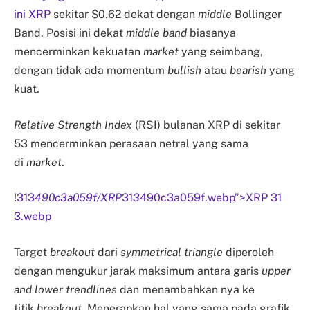
ini
XRP
sekitar $0.62 dekat dengan
middle
Bollinger
Band. Posisi ini dekat
middle band
biasanya
mencerminkan kekuatan
market
yang seimbang,
dengan tidak ada momentum
bullish
atau
bearish
yang
kuat.
Relative Strength Index
(RSI) bulanan XRP di sekitar
53 mencerminkan perasaan netral yang sama
di
market
.
!
313
490c3a059f/XRP
31
3
490c3a059f.webp”>XRP 31
3.webp
Target
breakout
dari
symmetrical triangle
diperoleh
dengan mengukur jarak maksimum antara garis
upper
and lower trendlines
dan menambahkan nya ke
titik
breakout
. Menerapkan hal yang sama pada grafik