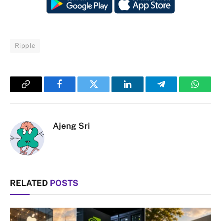
Ripple
Copy
Facebook
Twitter
LinkedIn
Telegram
Whats
Link
Ajeng Sri
RELATED
POSTS